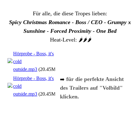
Für alle, die diese Tropes lieben:
Spicy Christmas Romance - Boss / CEO - Grumpy x
Sunshine - Forced Proximity - One Bed
Heat-Level: 🌶️🌶️🌶️
Hörprobe - Boss, it's
cold
outside.mp3
(20.45MB)
Hörprobe - Boss, it's
für die perfekte Ansicht
➡️
cold
des Trailers auf "Volbild"
outside.mp3
(20.45MB)
klicken.