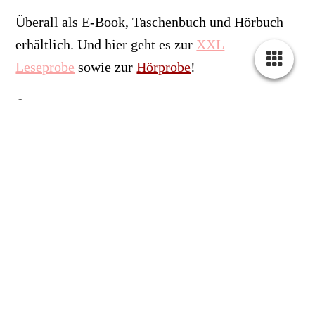
Überall als E-Book, Taschenbuch und Hörbuch
erhältlich.
Und hier geht es zur
XXL
Leseprobe
sowie zur
Hörprobe
!
Merry Penalty Christmas
(Christmas in Love 3)
Ein folgenschweres Footballspiel,
herausfordernde Momente und
der Weihnachtszauber von New York.